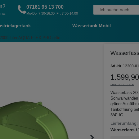
en?
07161 95 13 700
rne.
Mo-Do: 7:30-16:30, Fr: 7:30-14:00
strielagertank
Wassertank Mobil
s 2000 Liter AQUA-FLEX-PRO grün
Wasserfass
Art.-Nr. 12200-0
1.599,90
UVP 2.155,09 €
Wasserfass 2000
Schwallwänden a
grüner Ausführu
Tanköffnung bef
3/4" IG.
Lieferumfang:
Wasserfass / 