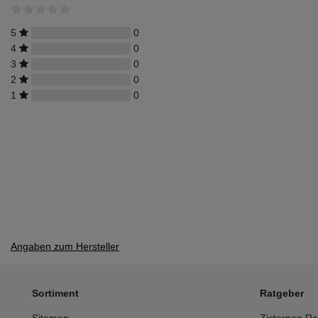
5
0
4
0
3
0
2
0
1
0
Angaben zum Hersteller
Sortiment
Ratgeber
Sitemap
Zisternen Ra