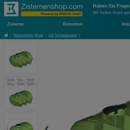
Haben Sie Frag
Wir helfen Ihnen ge
Zisterne
Retention
Indu
Wassertank Mobil
mit Schwallwand
Wasserfass / Transportfas