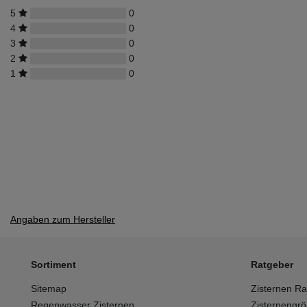
5
0
4
0
3
0
2
0
1
0
Angaben zum Hersteller
Sortiment
Ratgeber
Sitemap
Zisternen Ra
Regenwasser Zisternen
Zisternengr