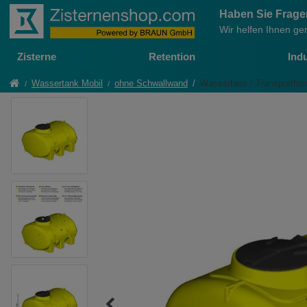
Haben Sie Frag
Wir helfen Ihnen ge
Zisterne
Retention
Indu
Wassertank Mobil
ohne Schwallwand
Wasserfass / Transportfa