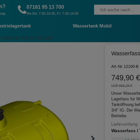
en?
07161 95 13 700
rne.
Mo-Do: 7:30-16:30, Fr: 7:30-14:00
strielagertank
Wassertank Mobil
ss 1000 Liter AQUA-FLEX gelb
Wasserfass
Art.-Nr. 12100-B
749,90 €
UVP 966,28 €
Unser Wasserfa
Lagerfass für W
Tanköffnung bef
3/4" IG. Der Wa
Betriebe.
Lieferumfang:
Wasserfass / 