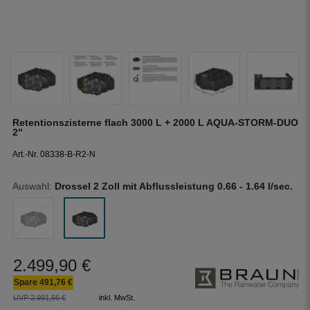
Retentionszisterne flach 3000 L + 2000 L AQUA-STORM-DUO
2"
Art.-Nr. 08338-B-R2-N
Auswahl:
Drossel 2 Zoll mit Abflussleistung 0.66 - 1.64 l/sec.
2.499,90 €
Spare 491,76 €
UVP 2.991,66 €
inkl. MwSt.