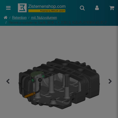
Retention
mit Nutzvolumen
Retentionszisterne flach 3000 L + 2000 L AQUA-STORM-DUO 2"