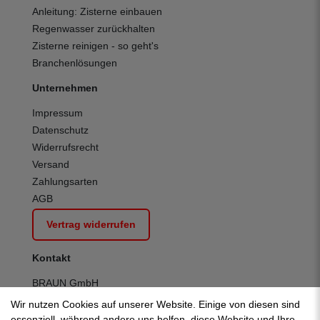
Anleitung: Zisterne einbauen
Regenwasser zurückhalten
Zisterne reinigen - so geht's
Branchenlösungen
Unternehmen
Impressum
Datenschutz
Widerrufsrecht
Versand
Zahlungsarten
AGB
Vertrag widerrufen
Kontakt
BRAUN GmbH
Kuhnbergstraße 27
Wir nutzen Cookies auf unserer Website. Einige von diesen sind
D-73037 Göppingen
essenziell, während andere uns helfen, diese Website und Ihre