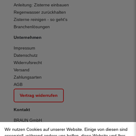
Anleitung: Zisterne einbauen
Regenwasser zurückhalten
Zisterne reinigen - so geht's
Branchenlösungen
Unternehmen
Impressum
Datenschutz
Widerrufsrecht
Versand
Zahlungsarten
AGB
Vertrag widerrufen
Kontakt
BRAUN GmbH
Kuhnbergstraße 27
Wir nutzen Cookies auf unserer Website. Einige von diesen sind
D-73037 Göppingen
essenziell, während andere uns helfen, diese Website und Ihre