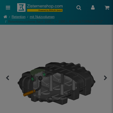
Retention
mit Nutzvolumen
Retentionszisterne flach 1500 L + 1000 L AQUA-STORM-DUO 2"