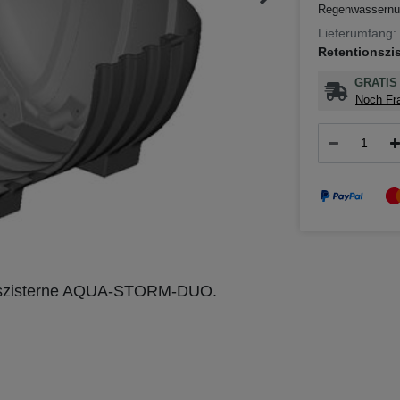
Regenwassernut
Lieferumfang:
Retentionszi
GRATIS 
Noch Fra
ionszisterne AQUA-STORM-DUO.