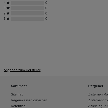
4
0
3
0
2
0
1
0
Angaben zum Hersteller
Sortiment
Ratgeber
Sitemap
Zisternen Ra
Regenwasser Zisternen
Zisternengr
Retention
Anleitung: Z