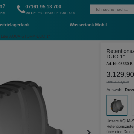
en?
07161 95 13 700
rne.
Mo-Do: 7:30-16:30, Fr: 7:30-14:00
strielagertank
Wassertank Mobil
000 Liter AQUA-STORM-DUO 1"
Retentions
DUO 1"
Art.-Nr. 08330-B
3.129,90
UVP 3.994,83 €
Auswahl:
Dros
Unsere AQUA-ST
Retentionsziste
über eine Drosse