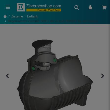
Zisterne
Erdtank
Regenwasser Zisterne 3000 Liter AQUA-RONDO für den Garten