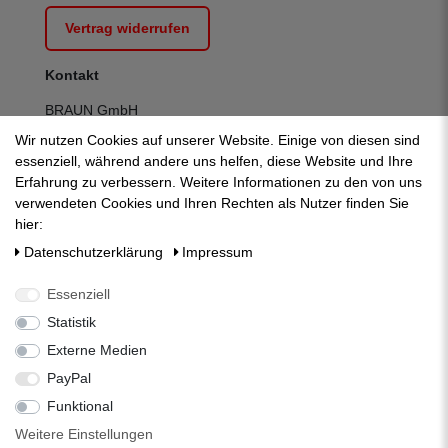
Vertrag widerrufen
Kontakt
BRAUN GmbH
Kuhnbergstraße 27
Wir nutzen Cookies auf unserer Website. Einige von diesen sind
D-73037 Göppingen
essenziell, während andere uns helfen, diese Website und Ihre
Telefon:
+49 (0) 7161 95 13 700
Erfahrung zu verbessern. Weitere Informationen zu den von uns
Fax:
+49 (0) 7161 95 13 709
verwendeten Cookies und Ihren Rechten als Nutzer finden Sie
E-Mail:
mail@zisternenshop.com
hier:
Kontakt:
zum Kontaktformular
Daten­schutz­erklärung
Impressum
Mo-Do:
07:30 - 12:30 | 13:00 - 16:30
Fr:
07:30 - 12:30 | 13:00 - 14:00
Essenziell
Statistik
Externe Medien
PayPal
Funktional
Weitere Einstellungen