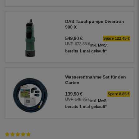
DAB Tauchpumpe Divertron
900 X
549,90 €
Spare 122,45 €
UVP 672,35 €
inkl. MwSt.
bereits 1 mal gekauft*
Wasserentnahme Set für den
Garten
139,90 €
Spare 8,85 €
UVP 148,75 €
inkl. MwSt.
bereits 1 mal gekauft*