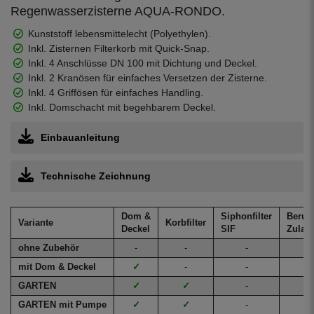
Regenwasserzisterne AQUA-RONDO.
Kunststoff lebensmittelecht (Polyethylen).
Inkl. Zisternen Filterkorb mit Quick-Snap.
Inkl. 4 Anschlüsse DN 100 mit Dichtung und Deckel.
Inkl. 2 Kranösen für einfaches Versetzen der Zisterne.
Inkl. 4 Griffösen für einfaches Handling.
Inkl. Domschacht mit begehbarem Deckel.
Einbauanleitung
Technische Zeichnung
Dom &
Siphonfilter
Beruhi
Variante
Korbfilter
Deckel
SIF
Zulauf
ohne Zubehör
-
-
-
-
mit Dom & Deckel
✓
-
-
-
GARTEN
✓
✓
-
-
GARTEN mit Pumpe
✓
✓
-
-