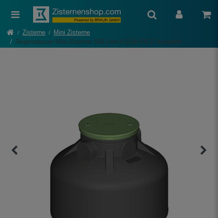
Zisterne
Mini Zisterne
Regenwasser Mini-Zisterne 500 Liter AQUA-PICO komplett