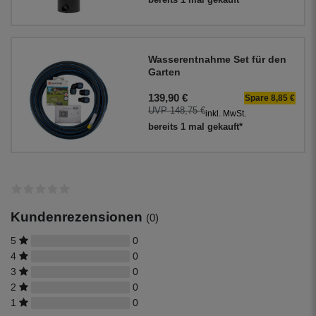
bereits 1 mal gekauft*
Wasserentnahme Set für den
Garten
139,90 €
Spare 8,85 €
UVP 148,75 €
inkl. MwSt.
bereits 1 mal gekauft*
Kundenrezensionen
(0)
5
0
4
0
3
0
2
0
1
0