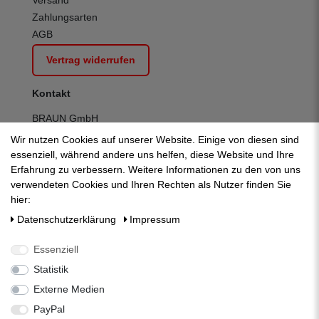
Versand
Zahlungsarten
AGB
Vertrag widerrufen
Kontakt
BRAUN GmbH
Kuhnbergstraße 27
Wir nutzen Cookies auf unserer Website. Einige von diesen sind
D-73037 Göppingen
essenziell, während andere uns helfen, diese Website und Ihre
Telefon:
+49 (0) 7161 95 13 700
Erfahrung zu verbessern. Weitere Informationen zu den von uns
Fax:
+49 (0) 7161 95 13 709
verwendeten Cookies und Ihren Rechten als Nutzer finden Sie
E-Mail:
mail@zisternenshop.com
hier:
Kontakt:
zum Kontaktformular
Daten­schutz­erklärung
Impressum
Mo-Do:
07:30 - 12:30 | 13:00 - 16:30
Fr:
07:30 - 12:30 | 13:00 - 14:00
Essenziell
Statistik
Externe Medien
PayPal