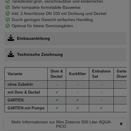
Tankdeckel grün, verschraubbar und kindersicher.
Sehr kompakte formstabile Bauweise.
Inkl. 2 Anschlüsse DN 100 mit Dichtung und Deckel.
Durch geringes Gewicht einfaches Handling.
Optimal für kleine Gemüsegärten.
Einbauanleitung
Technische Zeichnung
Dom &
Entnahme
Garten
Variante
Korbfilter
Deckel
Set
Divertr
ohne Zubehör
-
-
-
-
mit Dom & Deckel
✓
-
-
-
GARTEN
✓
✓
-
-
GARTEN mit Pumpe
✓
✓
✓
✓
Mehr Informationen zur Mini Zisterne 500 Liter AQUA-
PICO.